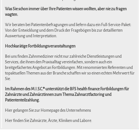
Was Sie schon immer über Ihre Patienten wissen wollten, aber nie zu fragen
wagten.
Wir beraten bei Patientenbefragungen und liefern dazu ein Full-Service-Paket:
Von der Entwicklung und dem Druck der Fragebögen bis zur detaillierten
Auswertung und Interpretation.
Hochkarätige Fortbildungsveranstaltungen
Bei uns finden Zahnmediziner nicht nur zahlreiche Dienstleistungen und
Services, die ihnen den Praxisalltag vereinfachen, sondern auch ein
breitgefächertes Angebot an Fortbildungen. Mit renommierten Referenten und
topaktuellen Themen aus der Branche schaffen wir so einen echten Mehrwert für
Sie.
Im Rahmen des M.I.S.C.® unterstützt die BFS health finance Fortbildungen für
Zahnärzte und Zahnärztinnen zum Thema Zahnarztfactoring und
Patiententeilzahlung.
Hier gelangen Sie zur Homepage des Unternehmens
Hier finden Sie Zahnärzte, Ärzte, Kliniken und Labore.