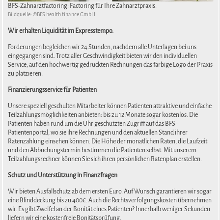
BFS-Zahnarztfactoring: Factoring für Ihre Zahnarztpraxis.
Bildquelle: ©BFS health finance GmbH
Wir erhalten Liquidität im Expresstempo.
Forderungen begleichen wir 24 Stunden, nachdem alle Unterlagen bei uns
eingegangen sind. Trotz aller Geschwindigkeit bieten wir den individuellen
Service, auf den hochwertig gedruckten Rechnungen das farbige Logo der Praxis
zu platzieren.
Finanzierungsservice für Patienten
Unsere speziell geschulten Mitarbeiter können Patienten attraktive und einfache
Teilzahlungsmöglichkeiten anbieten: bis zu 12 Monate sogar kostenlos. Die
Patienten haben rund um die Uhr geschützten Zugriff auf das BFS-
Patientenportal, wo sie ihre Rechnungen und den aktuellen Stand ihrer
Ratenzahlung einsehen können. Die Höhe der monatlichen Raten, die Laufzeit
und den Abbuchungstermin bestimmen die Patienten selbst. Mit unserem
Teilzahlungsrechner können Sie sich ihren persönlichen Ratenplan erstellen.
Schutz und Unterstützung in Finanzfragen
Wir bieten Ausfallschutz ab dem ersten Euro. Auf Wunsch garantieren wir sogar
eine Blinddeckung bis zu 400€. Auch die Rechtsverfolgungskosten übernehmen
wir. Es gibt Zweifel an der Bonität eines Patienten? Innerhalb weniger Sekunden
liefern wir eine kostenfreie Bonitätsprüfung.