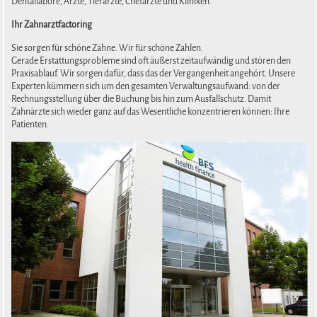
Dentallabore, Ärzte, Tierärzte, Chefärzte und Kliniken.
Ihr Zahnarztfactoring
Sie sorgen für schöne Zähne. Wir für schöne Zahlen.
Gerade Erstattungsprobleme sind oft äußerst zeitaufwändig und stören den
Praxisablauf. Wir sorgen dafür, dass das der Vergangenheit angehört. Unsere
Experten kümmern sich um den gesamten Verwaltungsaufwand: von der
Rechnungsstellung über die Buchung bis hin zum Ausfallschutz. Damit
Zahnärzte sich wieder ganz auf das Wesentliche konzentrieren können: Ihre
Patienten.