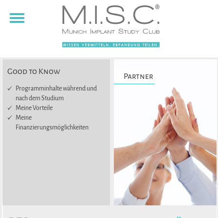
Toggle
navigation
Good to Know
Partner
Programminhalte während und
nach dem Studium
Meine Vorteile
Meine
Finanzierungsmöglichkeiten