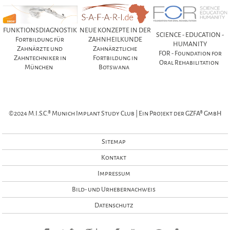
FUNKTIONSDIAGNOSTIK
NEUE KONZEPTE IN DER
SCIENCE - EDUCATION -
Fortbildung für
ZAHNHEILKUNDE
HUMANITY
Zahnärzte und
Zahnärztliche
FOR - Foundation for
Zahntechniker in
Fortbildung in
Oral Rehabilitation
München
Botswana
©2024 M.I.S.C.® Munich Implant Study Club | Ein Projekt der GZFA® GmbH
Sitemap
Kontakt
Impressum
Bild- und Urhebernachweis
Datenschutz