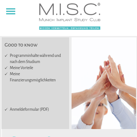
Toggle
navigation
Good to know
Programminhalte während und
nach dem Studium
Meine Vorteile
Meine
Finanzierungsmöglichkeiten
Anmeldeformular (PDF)