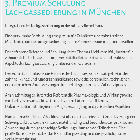
3. Premium Schulung
Lachgassedierung in München
Integration der Lachgassedierung in die zahnärztliche Praxis
Eine praxisnahe Fortbildung am 13.01.18 für Zahnärzte und zahnärztliche
Mitarbeiter, die die Lachgassedierung in ihre Zahnarztpraxis integrieren wollen.
Der erfahrene Referent und Schulungsleiter Thomas Held vom IfzL, Institut für
zahnärztliche Lachgassedierung, vermittelt alle theoretischen und praktischen
Aspekte der Lachgassedierung umfassend und praxisnah.
Der Vormittag umfasste die Historie des Lachgases, sein Einsatzgebiet in der
Zahnheilkunde und Kinderzahnheilkunde sowie die personellen, technischen
und räumlichen Voraussetzungen für die Integration in die Zahnarztpraxis.
Am Nachmittag erläutert der Referent die Pharmakologie und Wirkungsweise
von Lachgas sowie wichtige Grundlagen zu Patientenaufklärung,
Dokumentation, Strategien zur Angstbewältigung und juristischen Aspekten.
Nach dem schriftlichen Abschlusstest über die theoretischen Grundlagen, lag der
Schwerpunkt auf Gerätekunde, Gerätehandling und besonders der praktischen
Anwendung durch gegenseitige Sedierungsübungen der Teilnehmer. Eine
große Rolle spielten dabei das Behandlungssetting und die psychologische
Verhaltensführung.