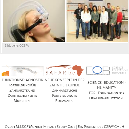
Bildquelle: ©GZFA
FUNKTIONSDIAGNOSTIK
NEUE KONZEPTE IN DER
SCIENCE - EDUCATION -
Fortbildung für
ZAHNHEILKUNDE
HUMANITY
Zahnärzte und
Zahnärztliche
FOR - Foundation for
Zahntechniker in
Fortbildung in
Oral Rehabilitation
München
Botswana
©2024 M.I.S.C.® Munich Implant Study Club | Ein Projekt der GZFA® GmbH