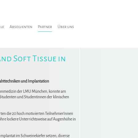
ile
Absolventen
Partner
Über uns
nd Soft Tissue in
Nahttechniken und Implantation
Zahnmedizin der LMU München, konnte am
 Studenten und Studentinnen der klinischen
rten die 20 hoch motivierten TeilnehmerInnen
ihre lockere Unterrichtsweise auf Augenhöhe in
plantat im Schweinekiefer setzen, diverse