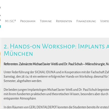
M.I.S.C.®
Programm
Termine
Referenten
Finanzierung
Vorte
2. Hands-on Workshop: Implants a
München
Referenten: Zahnärzte Michael Javier Weiß und Dr. Paul Schuh – Mikrochirurgie, 
Unter Federführung der SIGNAL IDUNA und in Kooperation mit der Fachschaft 
Samstag, den 28.04.18 ein weiterer erfolgreicher Hands-on Workshop, diesmal für
Semester, abgehalten werden.
Die beiden jungen Implantologen Michael Javier Weiß und Dr. Paul Schuh begeiste
mit ihrem fundierten praktischen und theoretischen Wissen, besonders aber durch 
entspannter Atmosphäre.
In den Räumen von GERL DENTALDEPOT konnten die Studenten bereits ihr erstes Im